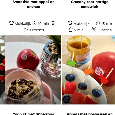
Smoothie met appel en
Crunchy zoet-hartige
ananas
sandwich
Makkelijk
10 min
–
Makkelijk
15 min
1 Porties
5 min
1 Porties
Yoghurt met appelroos
Appels met bosbessen en