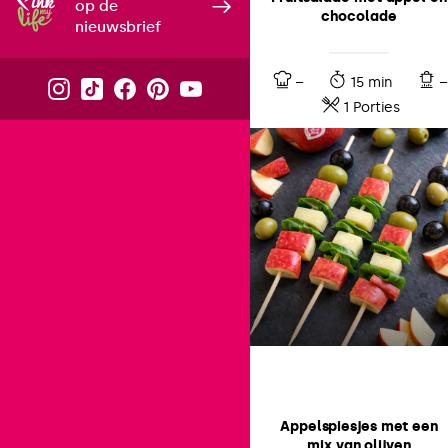
op de
chocolade
nieuwsbrief
–
15 min
–
1 Porties
Appelspiesjes met een
mix van olijven