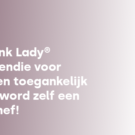
ink Lady®
endie voor
en toegankelijk
 word zelf een
hef!