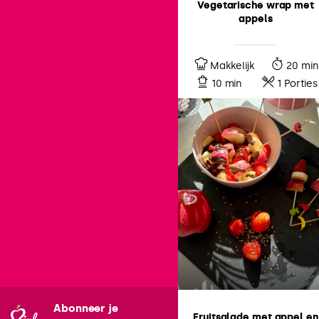
Vegetarische wrap met
appels
Makkelijk
20 min
10 min
1 Porties
Abonneer je
Fruitsalade met appel en