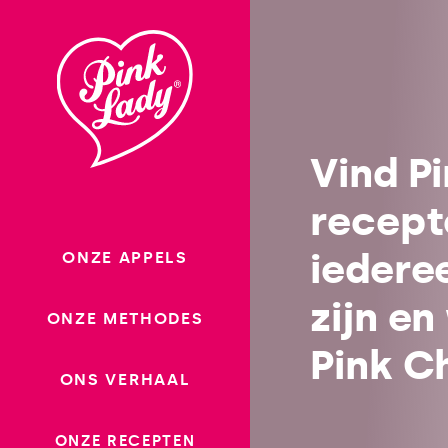
Ga
naar
Recepten
inhoud
nl-be
Vind P
recept
iedere
ONZE APPELS
zijn en
ONZE METHODES
Pink C
ONS VERHAAL
ONZE RECEPTEN