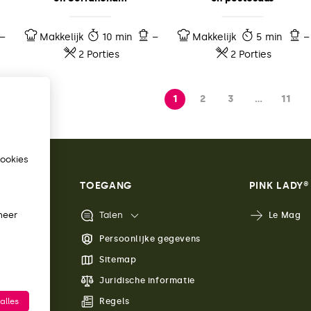
–
Makkelijk
10 min
–
Makkelijk
5 min
–
2 Porties
2 Porties
1
2
3
…
11
cookies
TOEGANG
PINK LADY®
heer
Talen
Le Mag
met ons op
Persoonlijke gegevens
Sitemap
Juridische informatie
Regels
alles