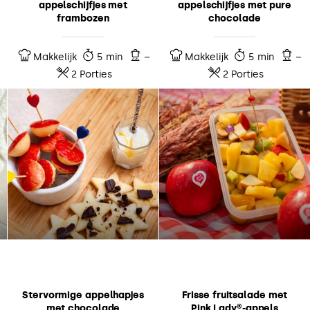
appelschijfjes met
appelschijfjes met pure
frambozen
chocolade
Makkelijk
5 min
–
Makkelijk
5 min
–
2 Porties
2 Porties
Stervormige appelhapjes
Frisse fruitsalade met
met chocolade
Pink Lady®-appels