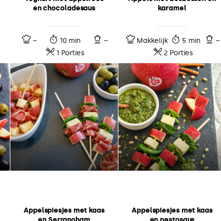
en chocoladesaus
karamel
–
10 min
–
Makkelijk
5 min
–
1 Porties
2 Porties
Appelspiesjes met kaas
Appelspiesjes met kaas
en Serranoham
en pestosaus