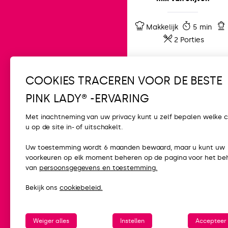
Makkelijk
5 min
2 Porties
COOKIES TRACEREN VOOR DE BESTE
PINK LADY® -ERVARING
Met inachtneming van uw privacy kunt u zelf bepalen welke 
u op de site in- of uitschakelt.
CONTACT
Uw toestemming wordt 6 maanden bewaard, maar u kunt uw
voorkeuren op elk moment beheren op de pagina voor het be
FAQ
van
persoonsgegevens en toestemming.
Neem contact 
Bekijk ons
cookiebeleid.
Pers
Weiger alles
Instellen
Accepteer 