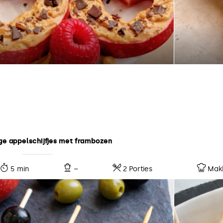
ge appelschijfjes met frambozen
5 min
–
2 Porties
Makk