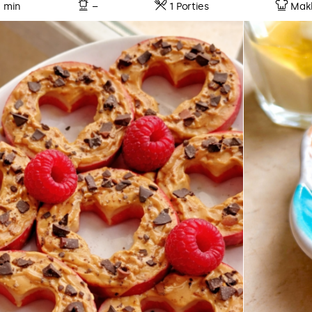
0 min
–
1 Porties
Makk