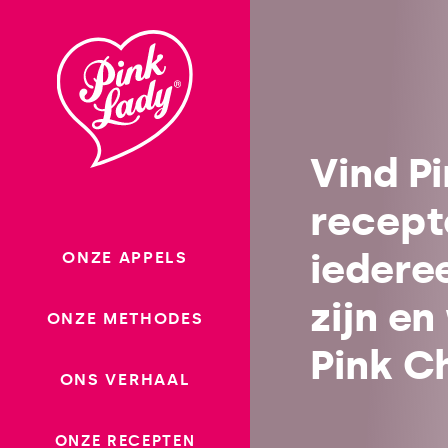
Ga
naar
Recepten
inhoud
nl-be
Vind P
recept
iedere
ONZE APPELS
zijn en
ONZE METHODES
Pink C
ONS VERHAAL
ONZE RECEPTEN