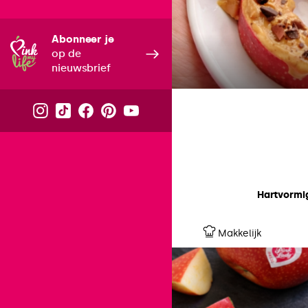
Abonneer je
op de
nieuwsbrief
Hartvormi
Makkelijk