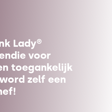
ink Lady®
endie voor
en toegankelijk
 word zelf een
hef!