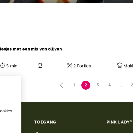
esjes met een mix van olijven
5 min
–
2 Porties
Makk
1
2
3
4
…
cookies
TOEGANG
PINK LADY®