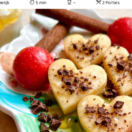
elijk
5 min
–
2 Porties