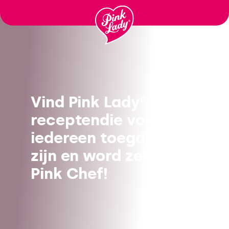
Ga
naar
inhoud
Vind Pink Lady®
receptendie voor
iedereen toegankelijk
zijn en word zelf een
Pink Chef!