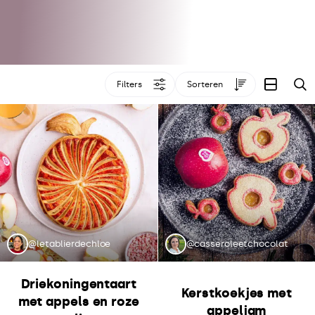
Filters
Sorteren
Z
@letablierdechloe
@casseroleetchocolat
Driekoningentaart
Kerstkoekjes met
met appels en roze
appeljam