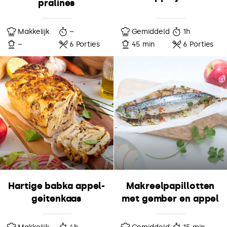
pralines
Makkelijk
–
Gemiddeld
1h
–
6 Porties
45 min
6 Porties
Hartige babka appel-
Makreelpapillotten
geitenkaas
met gember en appel