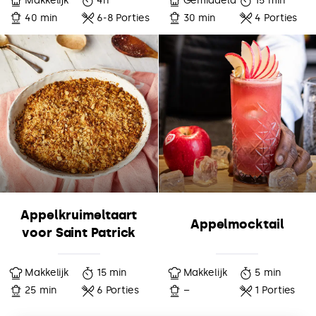
Makkelijk
4h
Gemiddeld
15 min
40 min
6-8 Porties
30 min
4 Porties
Appelkruimeltaart
Appelmocktail
voor Saint Patrick
Makkelijk
15 min
Makkelijk
5 min
25 min
6 Porties
–
1 Porties