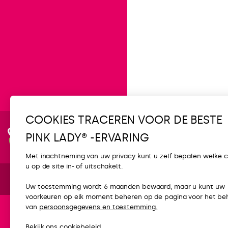
COOKIES TRACEREN VOOR DE BESTE
Abonneer je
PINK LADY® -ERVARING
op de
nieuwsbrief
Met inachtneming van uw privacy kunt u zelf bepalen welke 
CONTACT
u op de site in- of uitschakelt.
FAQ
Uw toestemming wordt 6 maanden bewaard, maar u kunt uw
voorkeuren op elk moment beheren op de pagina voor het be
Neem contact 
van
persoonsgegevens en toestemming.
Pers
Bekijk ons
cookiebeleid.