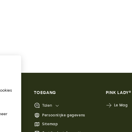
cookies
TOEGANG
PINK LADY®
Talen
Le Mag
heer
met ons op
Persoonlijke gegevens
Sitemap