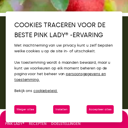
COOKIES TRACEREN VOOR DE
CONTACT
BESTE PINK LADY® -ERVARING
TOEGANG
Met inachtneming van uw privacy kunt u zelf bepalen
welke cookies u op de site in- of uitschakelt.
PINK LADY® WEBSITES
Uw toestemming wordt 6 maanden bewaard, maar u
kunt uw voorkeuren op elk moment beheren op de
pagina voor het beheer van
persoonsgegevens en
toestemming.
Bekijk ons
cookiebeleid.
Weiger alles
Instellen
Accepteer alles
DOELSTELLINGEN
PINK LADY®
RECEPTEN