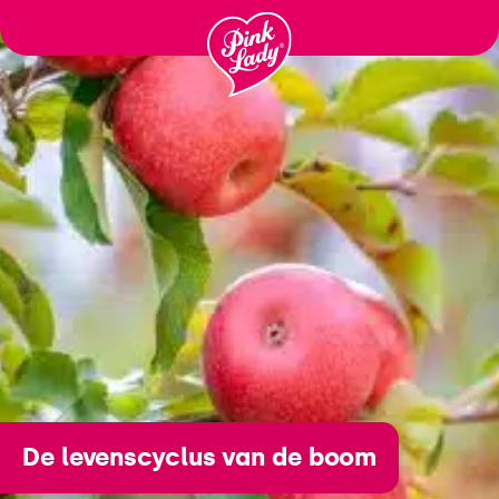
Ga
naar
inhoud
De levenscyclus van de boom