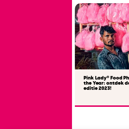
Pink Lady® Food P
the Year: ontdek d
editie 2023!
Lees het artikel