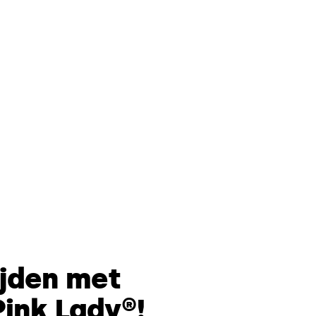
ijden met
Pink Lady®!