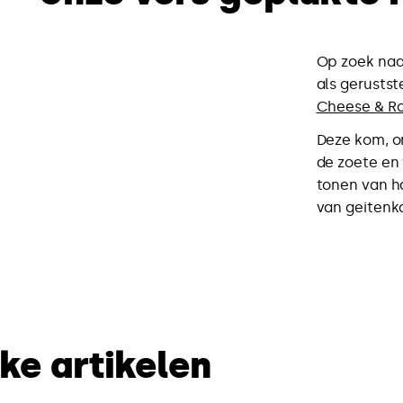
Op zoek naar
als gerustst
Cheese & R
Deze kom, o
de zoete en
tonen van ha
van geitenk
ke artikelen