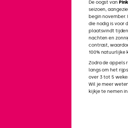
De oogst van
Pin
seizoen, aangezie
begin november. D
die nodig is voor 
plaatsvindt tijd
nachten en zonni
contrast, waardoo
100% natuurlijke 
Zodra de appels r
langs om het rijps
over 3 tot 5 weke
Wil je meer weten
kijkje te nemen i