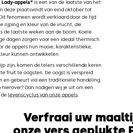
k Lady-appels®
is een van de laatste van het
n deze plaatsvindt van eind oktober tot
it fenomeen wordt verklaard door de tijd
de rijping en kleur van de vrucht, die
ens de laatste weken aan de boom. Koele
ge dagen zorgen voor een ideaal thermisch
r de appels hun mooie, karakteristieke,
kleur kunnen ontwikkelen.
ijp zijn, komen de telers verschillende keren
te fruit te oogsten. De oogst is verspreid
n en gebeurt via een traditionele handeling.
 hierover? Dan nodigen wij je uit om een
n de
levenscyclus van onze appels
.
Verfraai uw maalt
onze vers geplukte 