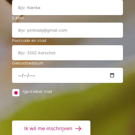
E-Mail
Postcode en stad
Geboortedatum
rgpd.label.trad
Ik wil me inschrijven