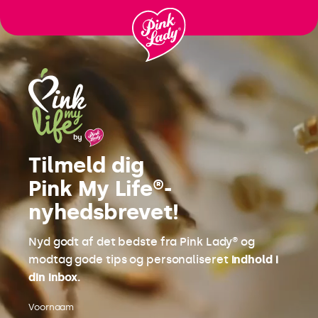
Ga
naar
inhoud
Tilmeld dig
Pink My Life®-
nyhedsbrevet!
Nyd godt af det bedste fra Pink Lady® og
modtag gode tips og personaliseret
indhold i
din inbox.
Voornaam