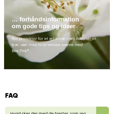
… forhåndsinformation
om gode tips og ideer
Bliv protektor for et æbletræ med Adoptér et
træ, vær med til at bevare bierne med
Bee Pink®…
FAQ
Hvad sker der med de hjerter, som jeg