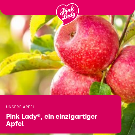
Ga
naar
inhoud
UNSERE ÄPFEL
Pink Lady®,
ein einzigartiger
Apfel