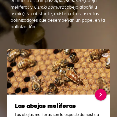
en nuestros campos:
Apis mellifera
(abeja
melífera) y
Osmia cornuta
(abeja albañil u
osmia). No obstante, existen otros insectos
polinizadores que desempeñan un papel en la
polinización.
Las abejas melíferas
Las abejas melíferas son la especie doméstica