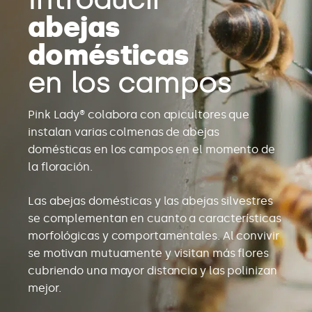
abejas
domésticas
en los campos
Pink Lady® colabora con apicultores que
instalan varias colmenas de abejas
domésticas en los campos en el momento de
la floración.
Las abejas domésticas y las abejas silvestres
se complementan en cuanto a características
morfológicas y comportamentales. Al convivir
se motivan mutuamente y visitan más flores
cubriendo una mayor distancia y las polinizan
mejor.