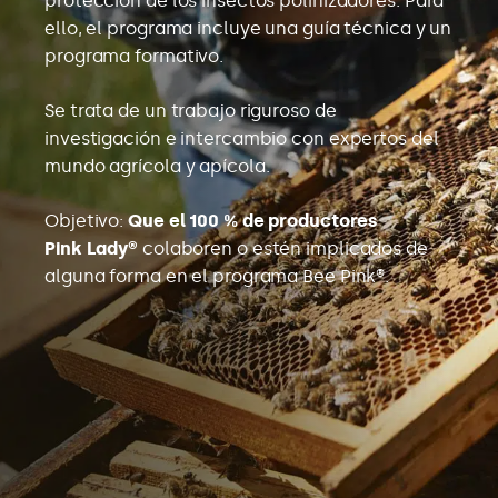
protección de los insectos polinizadores. Para
ello, el programa incluye una guía técnica y un
programa formativo.
Se trata de un trabajo riguroso de
investigación e intercambio con expertos del
mundo agrícola y apícola.
Objetivo:
Que el 100 % de productores
Pink Lady®
colaboren o estén implicados de
alguna forma en el programa Bee Pink®.