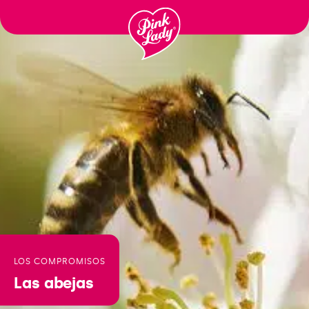
Ga
naar
inhoud
LOS COMPROMISOS
Las abejas