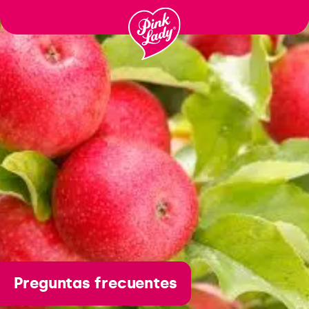
Ga
naar
inhoud
Preguntas frecuentes