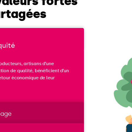
valeurs fortes
artagées
quité
oducteurs, artisans d’une
tion de qualité, bénéficient d’un
retour économique de leur
.
tage