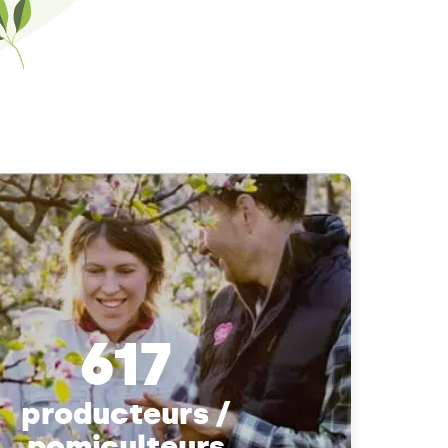
617
producteurs /
pomiculteurs