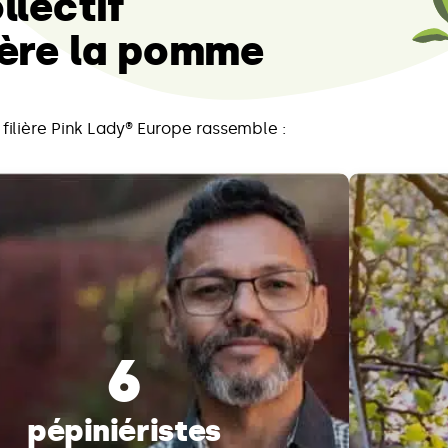
llectif
ière la pomme
 filière Pink Lady® Europe rassemble :
6
pépiniéristes