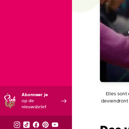
Elles sont
Abonneer je
op de
deviendront
nieuwsbrief