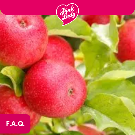
Ga
naar
inhoud
F.A.Q.