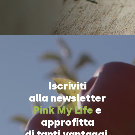
Iscriviti
alla newsletter
Pink My Life
e
approfitta
di tanti vantaggi.