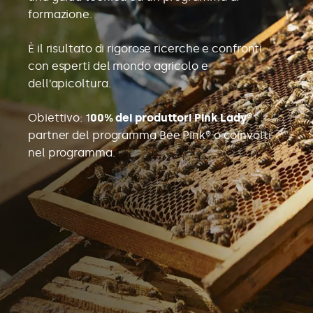
formazione.
È il risultato di rigorose ricerche e confronti
con esperti del mondo agricolo e
dell’apicoltura.
Obiettivo: 1
00% dei produttori Pink Lady®
partner del programma Bee Pink® o coinvolti
nel programma.