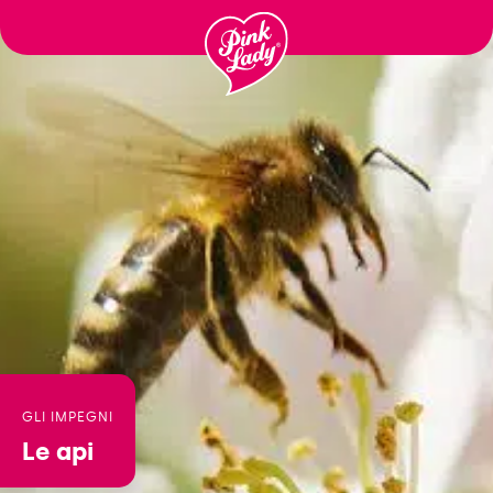
Ga
naar
inhoud
GLI IMPEGNI
Le api