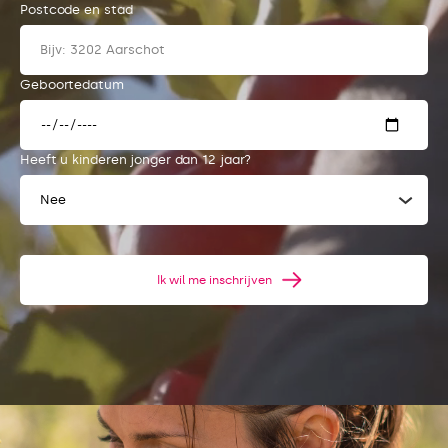
Postcode en stad
Geboortedatum
Heeft u kinderen jonger dan 12 jaar?
Nee
Ik wil me inschrijven