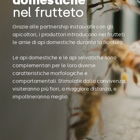
domestiche
nel frutteto
Grazie alle partnership instaurate con gli
apicoltori, i produttori introducono nei frutteti
le arnie di api domestiche durante la fioritura.
Le api domestiche e le api selvatiche sono
complementari per le loro diverse
caratteristiche morfologiche e
comportamentali. Stimolate dalla convivenza,
visiteranno più fiori, a maggiore distanza, e
impollineranno meglio.