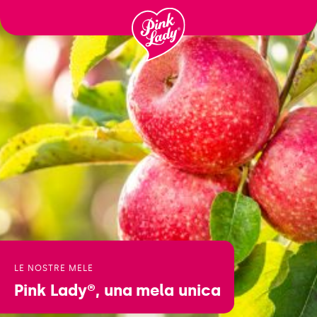
Ga
naar
inhoud
LE NOSTRE MELE
Pink Lady®,
una mela unica