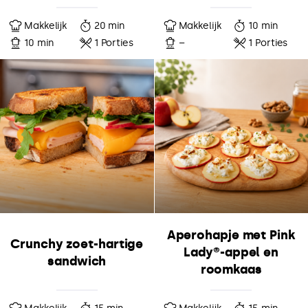
Makkelijk
20 min
Makkelijk
10 min
10 min
1 Porties
–
1 Porties
Aperohapje met Pink
Crunchy zoet-hartige
Lady®-appel en
sandwich
roomkaas