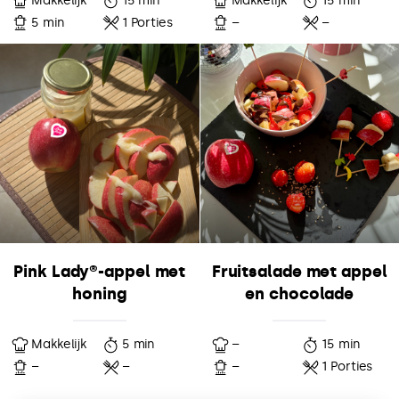
Makkelijk
15 min
Makkelijk
15 min
5 min
1 Porties
–
–
Pink Lady®-appel met
Fruitsalade met appel
honing
en chocolade
Makkelijk
5 min
–
15 min
–
–
–
1 Porties