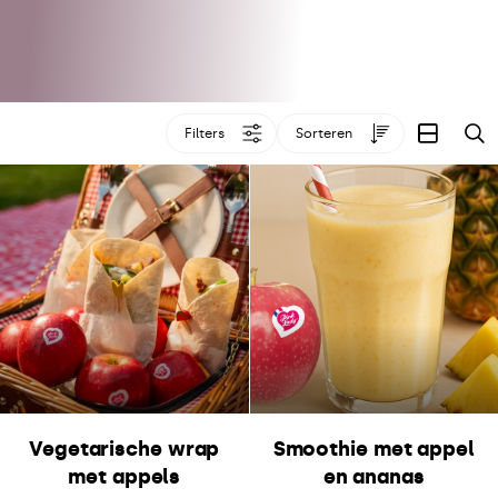
Filters
Sorteren
Z
Vegetarische wrap
Smoothie met appel
met appels
en ananas