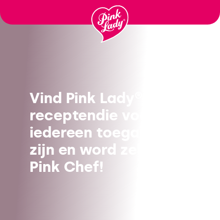
Ga
naar
inhoud
Vind Pink Lady®
receptendie voor
iedereen toegankelijk
zijn en word zelf een
Pink Chef!