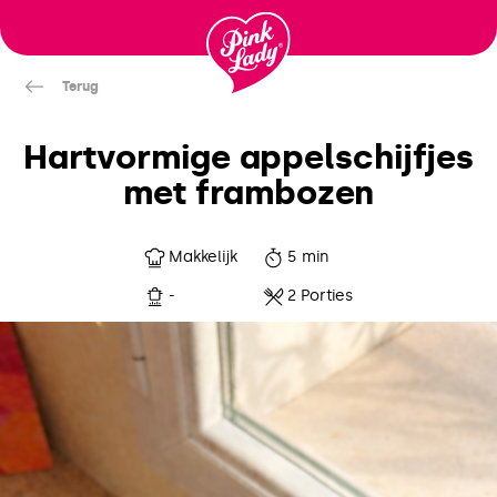
Ga
naar
inhoud
Terug
Hartvormige appelschijfjes
met frambozen
Makkelijk
5 min
-
2 Porties