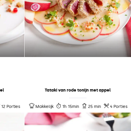
el
Tataki van rode tonijn met appel
12 Porties
Makkelijk
1h 15min
25 min
4 Porties