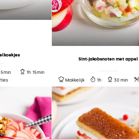
lkoekjes
Sint-jakobsnoten met appel
45min
1h 15min
ties
Makkelijk
1h
30 min