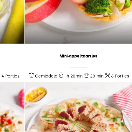
Mini-appeltaartjes
4 Porties
Gemiddeld
1h 20min
20 min
6 Porties