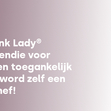
ink Lady®
endie voor
en toegankelijk
 word zelf een
hef!