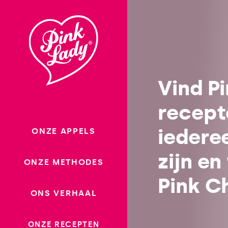
Ga
naar
Recepten
inhoud
nl-be
Vind P
recept
iedere
ONZE APPELS
zijn en
ONZE METHODES
Pink C
ONS VERHAAL
ONZE RECEPTEN