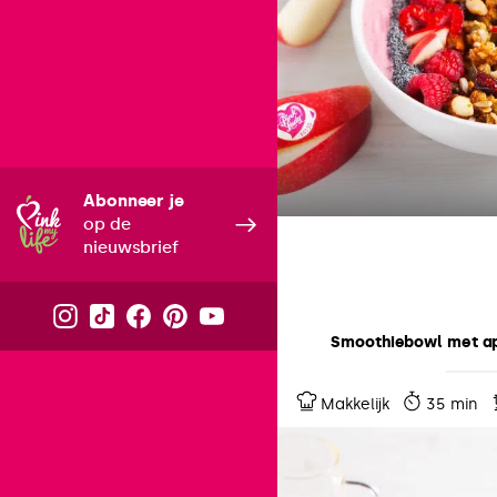
Abonneer je
op de
nieuwsbrief
Smoothiebowl met app
Makkelijk
35 min