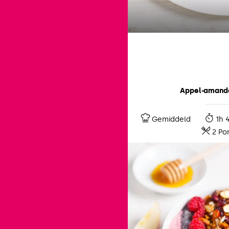
Appel-amande
Gemiddeld
1h 
2 Por