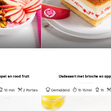
el en rood fruit
IJsdessert met brioche en app
10 min
2 Porties
Gemiddeld
1h 15min
1h