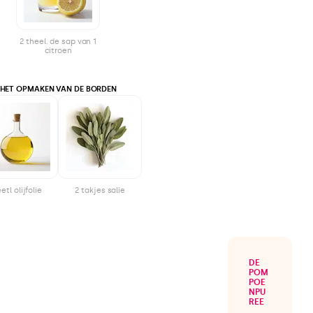
2 theel. de sap van 1
citroen
HET OPMAKEN VAN DE BORDEN
eetl olijfolie
2 takjes salie
DE
POM
POE
NPU
REE