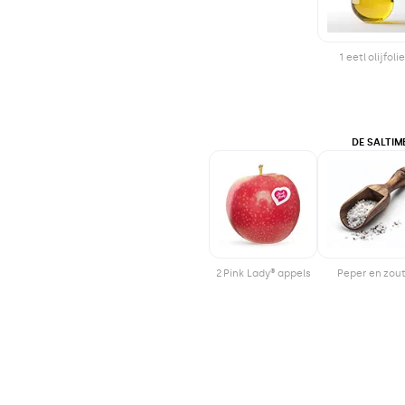
1 eetl olijfolie
DE SALTI
2 Pink Lady® appels
Peper en zou