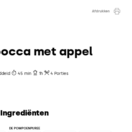
Afdrukken
bocca met appel
ddeld
45 min
1h
4 Porties
Ingrediënten
DE POMPOENPUREE