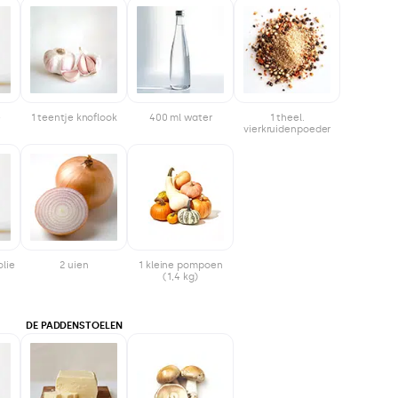
e
1 teentje knoflook
400 ml water
1 theel.
vierkruidenpoeder
olie
2 uien
1 kleine pompoen
(1,4 kg)
DE PADDENSTOELEN