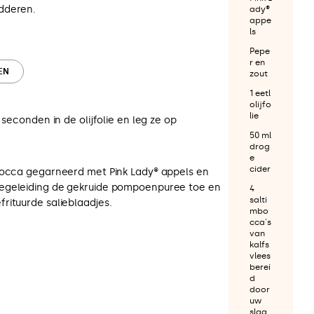
dderen.
ady®
appe
ls
Pepe
r en
EN
zout
1 eetl
olijfo
lie
 seconden in de olijfolie en leg ze op
50 ml
drog
e
cider
bocca gegarneerd met Pink Lady® appels en
egeleiding de gekruide pompoenpuree toe en
4
salti
rituurde salieblaadjes.
mbo
cca's
van
kalfs
vlees
berei
d
door
uw
slag