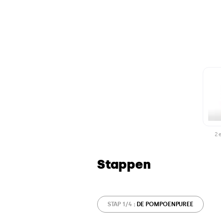
2 
Stappen
STAP 1/4
: DE POMPOENPUREE