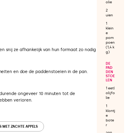
olie
2
uien
1
klein
e
pom
poen
(1,4 k
n snij ze afhankelijk van hun formaat zo nodig
g)
DE
PAD
 smelten en doe de paddenstoelen in de pan.
DEN
STOE
LEN
1 eetl
olijfo
durende ongeveer 10 minuten tot de
lie
ebben verloren.
1
klontj
e
bote
r
S MET ZACHTE APPELS