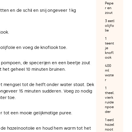
Pepe
r en
en en de schil en snij ongeveer 1 kg
zout
3 eetl
olijfo
lie
look.
1
teent
 olijfolie en voeg de knoflook toe.
je
knofl
ook
de pompoen, de specerijen en een beetje zout
400
t het geheel 10 minuten bruinen.
ml
wate
r
t mengsel tot de helft onder water staat. Dek
1
ongeveer 15 minuten sudderen. Voeg zo nodig
theel.
ter toe.
vierk
ruide
npoe
der
 tot een mooie gelijkmatige puree.
1 eetl
hazel
de hazelnootolie en houd hem warm tot het
noot