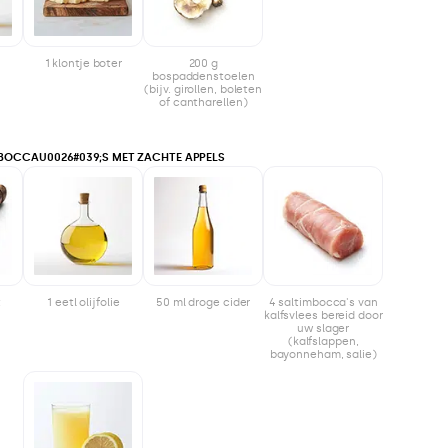
1 klontje boter
200 g
bospaddenstoelen
(bijv. girollen, boleten
of cantharellen)
MBOCCAU0026#039;S MET ZACHTE APPELS
t
1 eetl olijfolie
50 ml droge cider
4 saltimbocca's van
kalfsvlees bereid door
uw slager
(kalfslappen,
bayonneham, salie)