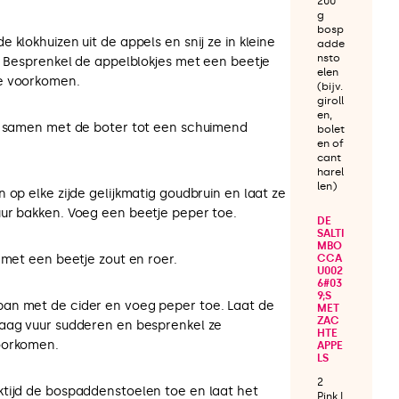
200
g
bosp
 klokhuizen uit de appels en snij ze in kleine
adde
nsto
s. Besprenkel de appelblokjes met een beetje
elen
e voorkomen.
(bijv.
giroll
en,
ie samen met de boter tot een schuimend
bolet
en of
cant
harel
len)
 op elke zijde gelijkmatig goudbruin en laat ze
ur bakken. Voeg een beetje peper toe.
DE
SALTI
MBO
 met een beetje zout en roer.
CCA
U002
6#03
9;S
an met de cider en voeg peper toe. Laat de
MET
ZAC
laag vuur sudderen en besprenkel ze
HTE
oorkomen.
APPE
LS
2
tijd de bospaddenstoelen toe en laat het
Pink L