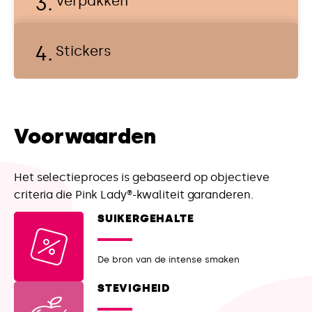
Verpakken
e
s
e
Stickers
l
e
c
t
i
Voorwaarden
e
Het selectieproces is gebaseerd op objectieve
criteria die Pink Lady®-kwaliteit garanderen.
SUIKERGEHALTE
De bron van de intense smaken
STEVIGHEID