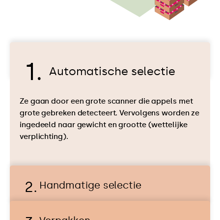
Automatische selectie
A
Ze gaan door een grote scanner die appels met
u
grote gebreken detecteert. Vervolgens worden ze
t
ingedeeld naar gewicht en grootte (wettelijke
o
verplichting).
m
a
t
i
Handmatige selectie
s
c
h