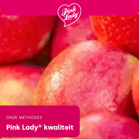
Ga
naar
inhoud
ONZE METHODES
Pink Lady®
kwaliteit