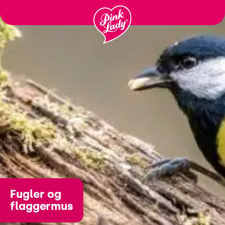
Ga
naar
inhoud
Fugler og
flaggermus