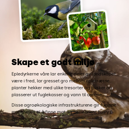
Skape et godt miljø
Epledyrkerne våre lar enkelte deler av landskapet
være i fred, lar gresset gro mellom epletrærne,
planter hekker med ulike tresorter og busker og
plasserer ut fuglekasser og vann til dyrene.
Disse agroøkologiske infrastrukturene gir fuglene
muligheten til å finne mat og permanent husly i
eplehagen.