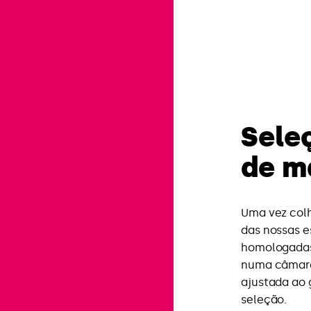
Sele
de m
Uma vez colh
das nossas 
homologadas
numa câmara
ajustada ao 
seleção.