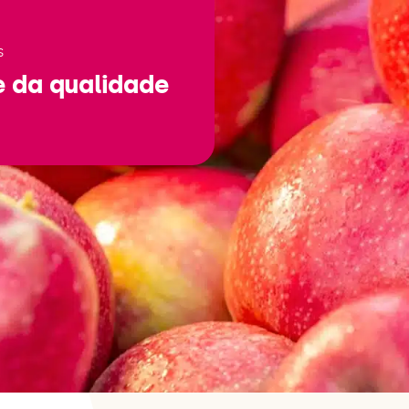
S
e da qualidade
®