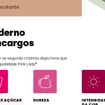
ocolante
derno
ncargos
z-se segundo critérios objectivos que
ualidade Pink Lady®.
DE AÇÚCAR
DUREZA
INTENSIDA
DA COR