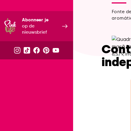
Fonte d
aromáti
Abonneer je
op de
nieuwsbrief
Cont
inde