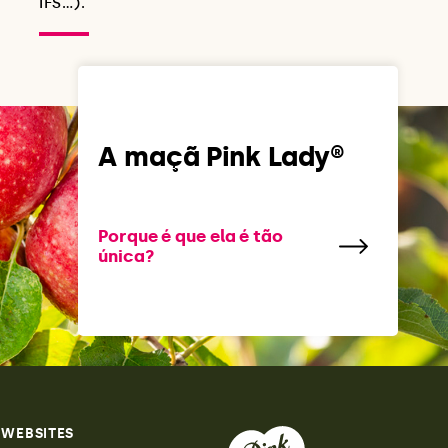
IFS…).
A maçã Pink Lady®
Porque é que ela é tão
única?
 WEBSITES