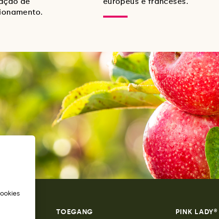
tação de
europeus e franceses.
ionamento.
cookies
TOEGANG
PINK LADY®