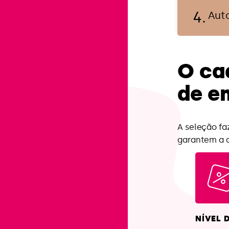
t
Aut
i
c
a
O ca
de e
A seleção fa
garantem a q
NÍVEL 