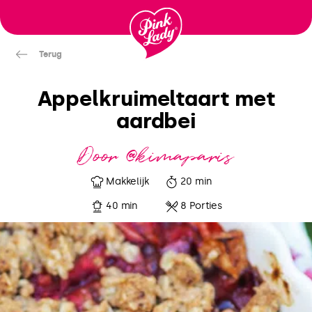
Ga
naar
inhoud
Terug
Appelkruimeltaart met
aardbei
Door @kimaparis
Makkelijk
20 min
40 min
8 Porties