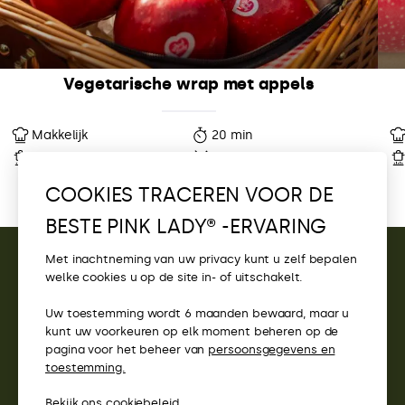
Vegetarische wrap met appels
Makkelijk
20 min
10 min
1 Porties
COOKIES TRACEREN VOOR DE
BESTE PINK LADY® -ERVARING
Met inachtneming van uw privacy kunt u zelf bepalen
welke cookies u op de site in- of uitschakelt.
CONTACT
Uw toestemming wordt 6 maanden bewaard, maar u
TOEGANG
kunt uw voorkeuren op elk moment beheren op de
pagina voor het beheer van
persoonsgegevens en
PINK LADY® WEBSITES
toestemming.
Scrollez pour découvrir
Bekijk ons
cookiebeleid.