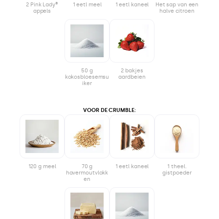
2 Pink Lady®
1 eetl meel
1 eetl kaneel
Het sap van een
appels
halve citroen
50 g
2 bakjes
kokosbloesemsu
aardbeien
iker
VOOR DE CRUMBLE:
120 g meel
70 g
1 eetl kaneel
1 theel.
havermoutvlokk
gistpoeder
en