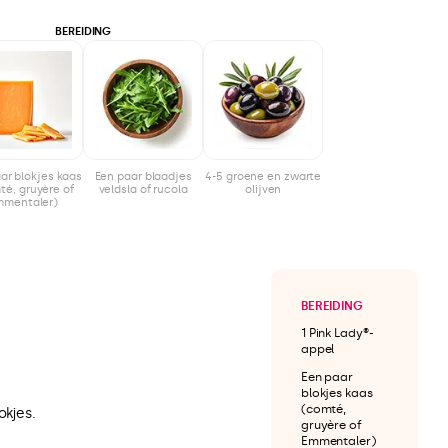
BEREIDING
ar blokjes kaas
Een paar blaadjes
4-5 groene en zwarte
té, gruyère of
veldsla of rucola
olijven
mmentaler)
BEREIDING
1 Pink Lady®-
appel
Een paar
blokjes kaas
(comté,
okjes.
gruyère of
Emmentaler)