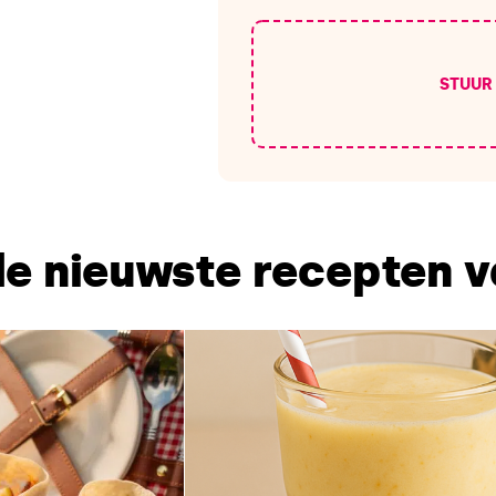
STUUR
e nieuwste recepten 