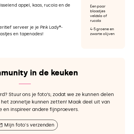
isselend appel, kaas, rucola en de
Een paar
blaadjes
veldsla of
rucola
itief serveer je je Pink Lady®-
4-5 groene en
astjes en tapenades!
zwarte olijven
munity in de keuken
rd? Stuur ons je foto’s; zodat we ze kunnen delen
in het zonnetje kunnen zetten! Maak deel uit van
e en inspireer andere fijnproevers.
Mijn foto's verzenden