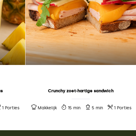
as
Crunchy zoet-hartige sandwich
1 Porties
Makkelijk
15 min
5 min
1 Porties