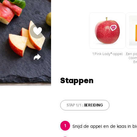
0
S
t
1 Pink Lady®-appel
Een pa
e
(com
D
E
e
m
l
e
n
Stappen
STAP 1/1
: BEREIDING
Snijd de appel en de kaas in bl