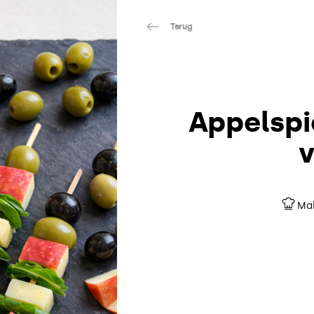
Terug
Appelspi
v
Mak