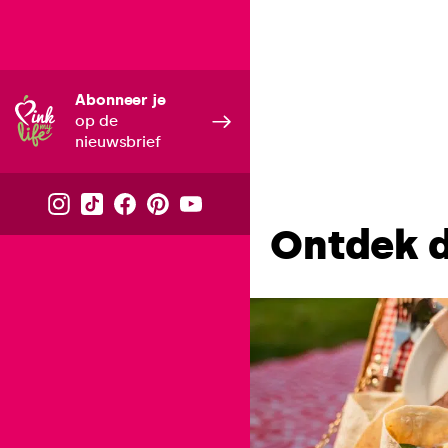
Abonneer je
op de
nieuwsbrief
Ontdek d