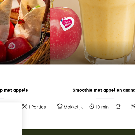
p met appels
Smoothie met appel en anan
10 min
1 Porties
Makkelijk
10 min
-