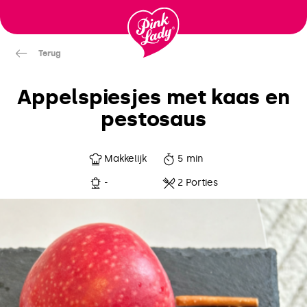
Ga
naar
inhoud
Terug
Appelspiesjes met kaas en
pestosaus
Makkelijk
5 min
-
2 Porties