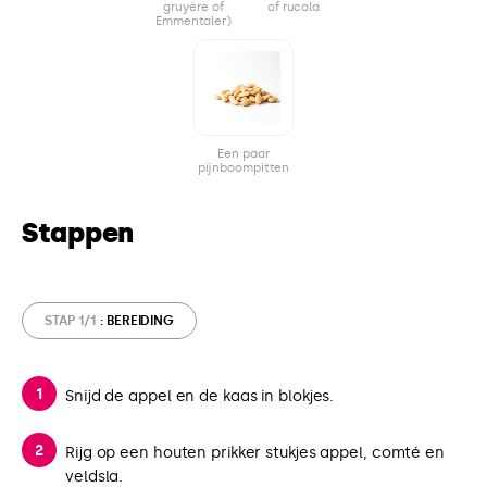
gruyère of
of rucola
Emmentaler)
Een paar
pijnboompitten
Stappen
STAP 1/1
: BEREIDING
Snijd de appel en de kaas in blokjes.
Rijg op een houten prikker stukjes appel, comté en
veldsla.