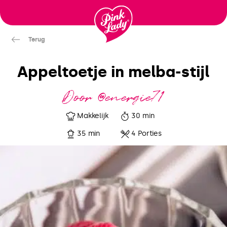
Ga
naar
inhoud
Terug
Appeltoetje in melba-stijl
Door @energie71
Makkelijk
30 min
35 min
4 Porties