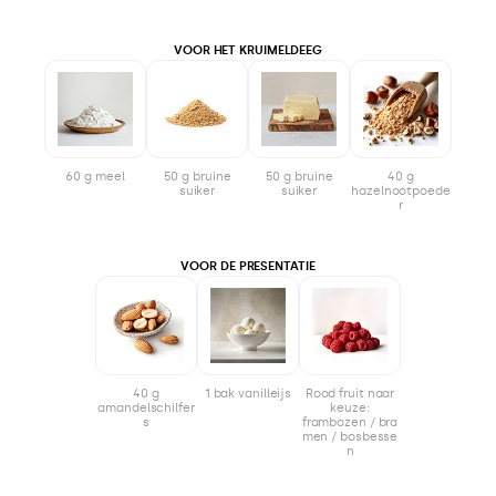
VOOR HET KRUIMELDEEG
60 g meel
50 g bruine
50 g bruine
40 g
suiker
suiker
hazelnootpoede
r
VOOR DE PRESENTATIE
40 g
1 bak vanilleijs
Rood fruit naar
amandelschilfer
keuze:
s
frambozen / bra
men / bosbesse
n