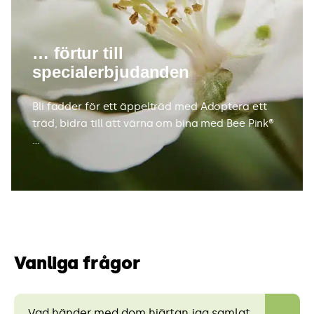
… förtur till
specialerbjudanden
Bli fadder för ett äppelträd med Adoptera ett
träd, bidra till att värna om bina med Bee Pink®
…
Vanliga frågor
Vad händer med dom hjärtan jag samlat