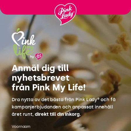
Ga
naar
inhoud
Anmäl dig till
nyhetsbrevet
från Pink My Life!
Dra nytta av det bästa från Pink Lady® och få
kampanjerbjudanden och anpassat innehåll
året runt,
direkt till din inkorg.
Voornaam